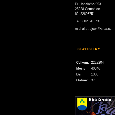
Dr. Janského 953
25228 Černošice
IČ: 22693751
Tel.: 602 613 731
michal.strejcek@siba.cz
STATISTIKY
Celkem:
2222204
Měsíc:
40346
Den:
1303
Online:
37