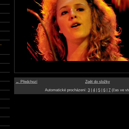
-
← Předchozí
Zpět do složky
Automatické procházení:
3
|
4
|
5
|
6
|
7
(čas ve vt