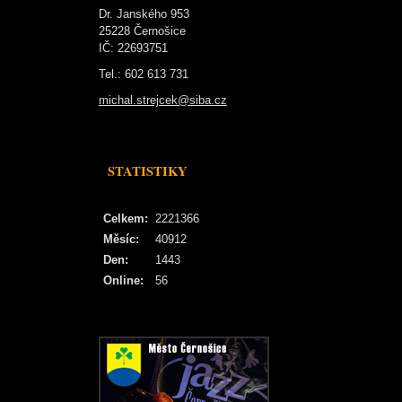
Dr. Janského 953
25228 Černošice
IČ: 22693751
Tel.: 602 613 731
michal.strejcek@siba.cz
STATISTIKY
Celkem:
2221366
Měsíc:
40912
Den:
1443
Online:
56