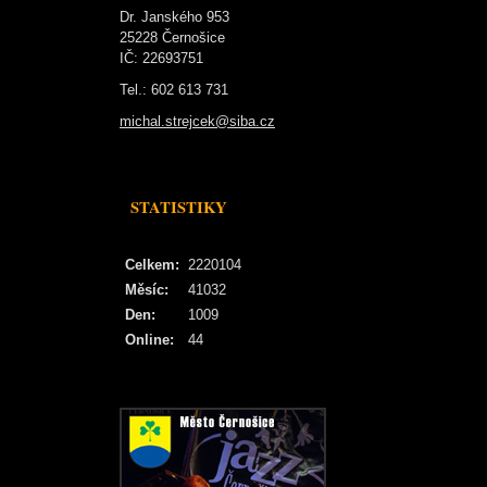
Dr. Janského 953
25228 Černošice
IČ: 22693751
Tel.: 602 613 731
michal.strejcek@siba.cz
STATISTIKY
Celkem:
2220104
Měsíc:
41032
Den:
1009
Online:
44