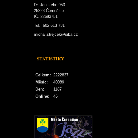
Dr. Janského 953
25228 Černošice
IČ: 22693751
Tel.: 602 613 731
michal.strejcek@siba.cz
STATISTIKY
Celkem:
2222837
Měsíc:
40089
Den:
1187
Online:
46