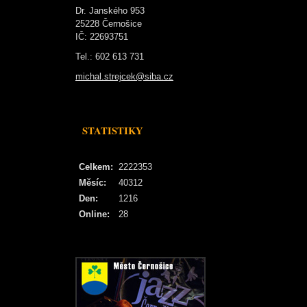
Dr. Janského 953
25228 Černošice
IČ: 22693751
Tel.: 602 613 731
michal.strejcek@siba.cz
STATISTIKY
Celkem:
2222353
Měsíc:
40312
Den:
1216
Online:
28