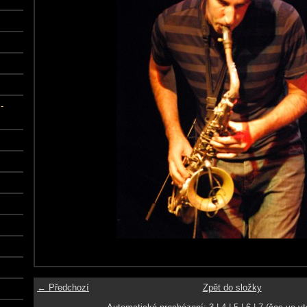
-
← Předchozí
Zpět do složky