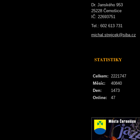
Dr. Janského 953
25228 Černošice
IČ: 22693751
Tel.: 602 613 731
michal.strejcek@siba.cz
STATISTIKY
Celkem:
2221747
Měsíc:
40840
Den:
1473
Online:
47