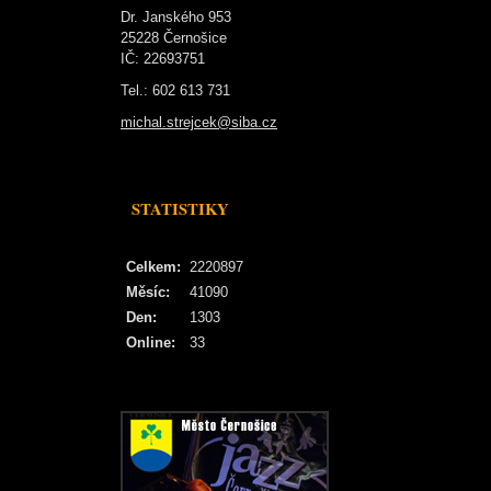
Dr. Janského 953
25228 Černošice
IČ: 22693751
Tel.: 602 613 731
michal.strejcek@siba.cz
STATISTIKY
Celkem:
2220897
Měsíc:
41090
Den:
1303
Online:
33