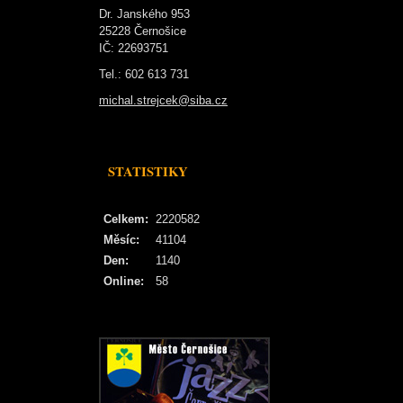
Dr. Janského 953
25228 Černošice
IČ: 22693751
Tel.: 602 613 731
michal.strejcek@siba.cz
STATISTIKY
Celkem:
2220582
Měsíc:
41104
Den:
1140
Online:
58