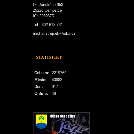
Dr. Janského 953
25228 Černošice
IČ: 22693751
Tel.: 602 613 731
michal.strejcek@siba.cz
STATISTIKY
Celkem:
2219769
Měsíc:
40883
Den:
917
Online:
48