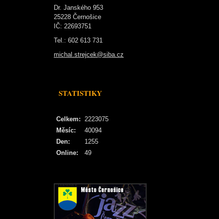
Dr. Janského 953
25228 Černošice
IČ: 22693751
Tel.: 602 613 731
michal.strejcek@siba.cz
STATISTIKY
Celkem:
2223075
Měsíc:
40094
Den:
1255
Online:
49