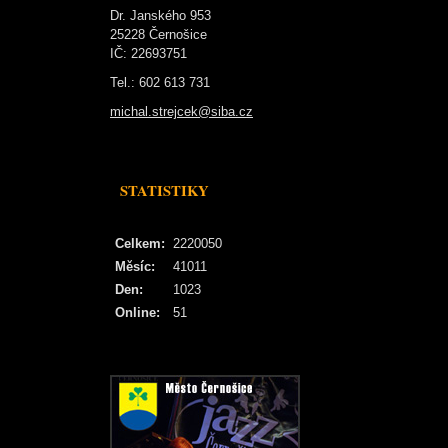
Dr. Janského 953
25228 Černošice
IČ: 22693751
Tel.: 602 613 731
michal.strejcek@siba.cz
STATISTIKY
Celkem:
2220050
Měsíc:
41011
Den:
1023
Online:
51