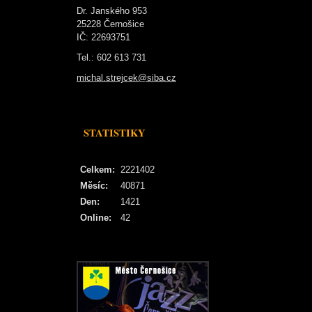
Dr. Janského 953
25228 Černošice
IČ: 22693751
Tel.: 602 613 731
michal.strejcek@siba.cz
STATISTIKY
Celkem:
2221402
Měsíc:
40871
Den:
1421
Online:
42