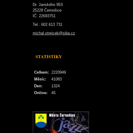
Dr. Janského 953
25228 Černošice
IČ: 22693751
Tel.: 602 613 731
michal.strejcek@siba.cz
STATISTIKY
Celkem:
2220949
Měsíc:
41083
Den:
1324
Online:
45