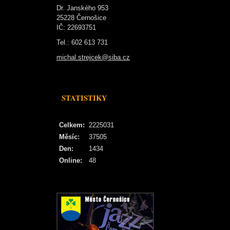
Dr. Janského 953
25228 Černošice
IČ: 22693751
Tel.: 602 613 731
michal.strejcek@siba.cz
STATISTIKY
Celkem:
2225031
Měsíc:
37505
Den:
1434
Online:
48