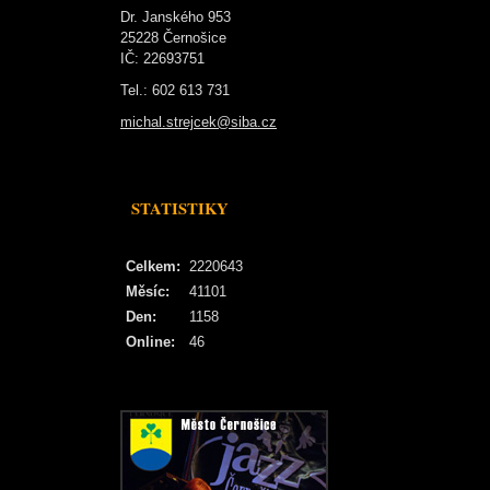
Dr. Janského 953
25228 Černošice
IČ: 22693751
Tel.: 602 613 731
michal.strejcek@siba.cz
STATISTIKY
Celkem:
2220643
Měsíc:
41101
Den:
1158
Online:
46