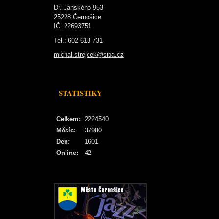
Dr. Janského 953
25228 Černošice
IČ: 22693751
Tel.: 602 613 731
michal.strejcek@siba.cz
STATISTIKY
Celkem:
2224540
Měsíc:
37980
Den:
1601
Online:
42