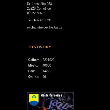
Dr. Janského 953
25228 Černošice
IČ: 22693751
Tel.: 602 613 731
michal.strejcek@siba.cz
STATISTIKY
Celkem:
2221922
Měsíc:
40660
Den:
1429
Online:
46