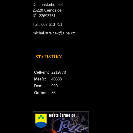
Dr. Janského 953
25228 Černošice
IČ: 22693751
Tel.: 602 613 731
michal.strejcek@siba.cz
STATISTIKY
Celkem:
2219778
Měsíc:
40888
Den:
920
Online:
36