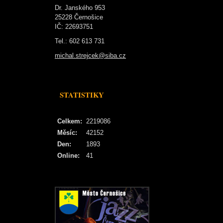
Dr. Janského 953
25228 Černošice
IČ: 22693751
Tel.: 602 613 731
michal.strejcek@siba.cz
STATISTIKY
Celkem:
2219086
Měsíc:
42152
Den:
1893
Online:
41