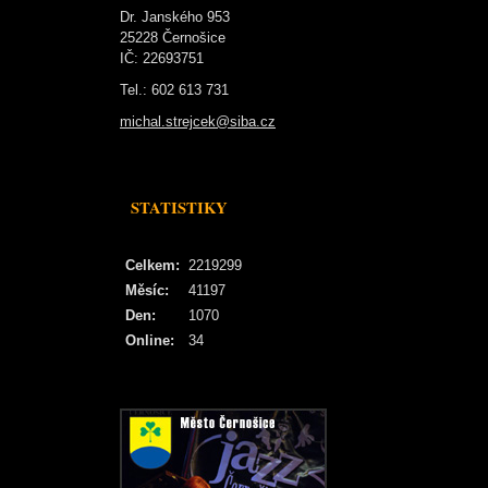
Dr. Janského 953
25228 Černošice
IČ: 22693751
Tel.: 602 613 731
michal.strejcek@siba.cz
STATISTIKY
Celkem:
2219299
Měsíc:
41197
Den:
1070
Online:
34