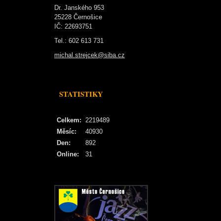
Dr. Janského 953
25228 Černošice
IČ: 22693751
Tel.: 602 613 731
michal.strejcek@siba.cz
STATISTIKY
Celkem:
2219489
Měsíc:
40930
Den:
892
Online:
31