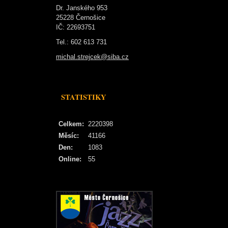
Dr. Janského 953
25228 Černošice
IČ: 22693751
Tel.: 602 613 731
michal.strejcek@siba.cz
STATISTIKY
Celkem:
2220398
Měsíc:
41166
Den:
1083
Online:
55