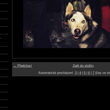
-
← Předchozí
Zpět do složky
Automatické procházení:
3
|
4
|
5
|
6
|
7
(čas ve vt