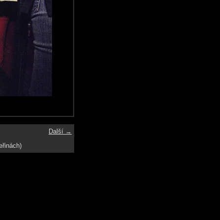
Další →
eřinách)