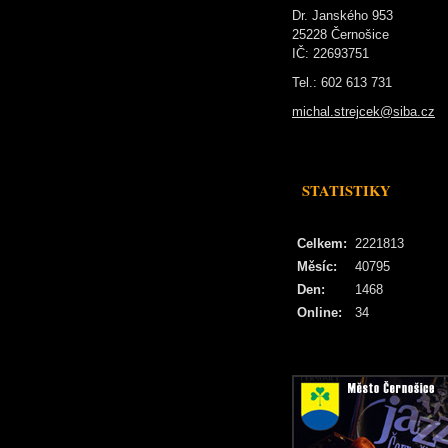
Dr. Janského 953
25228 Černošice
IČ: 22693751
Tel.: 602 613 731
michal.strejcek@siba.cz
STATISTIKY
Celkem:
2221813
Měsíc:
40795
Den:
1468
Online:
34