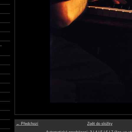
-
← Předchozí
Zpět do složky