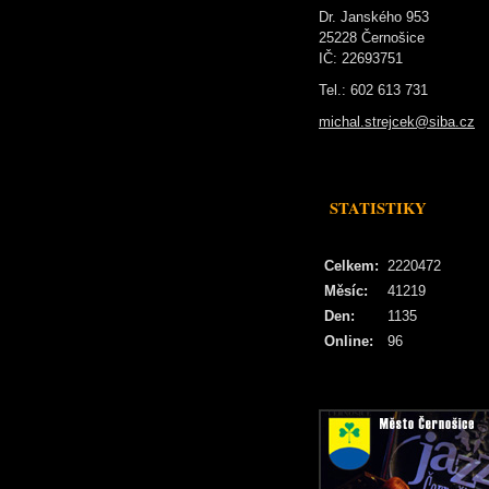
Dr. Janského 953
25228 Černošice
IČ: 22693751
Tel.: 602 613 731
michal.strejcek@siba.cz
STATISTIKY
Celkem:
2220472
Měsíc:
41219
Den:
1135
Online:
96