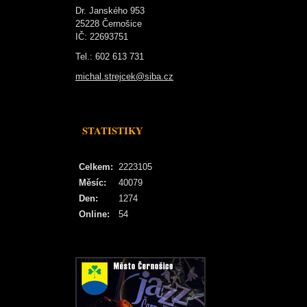
Dr. Janského 953
25228 Černošice
IČ: 22693751
Tel.: 602 613 731
michal.strejcek@siba.cz
STATISTIKY
Celkem:
2223105
Měsíc:
40079
Den:
1274
Online:
54