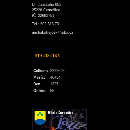
Dr. Janského 953
25228 Černošice
IČ: 22693751
Tel.: 602 613 731
michal.strejcek@siba.cz
STATISTIKY
Celkem:
2222096
Měsíc:
40454
Den:
1327
Online:
55