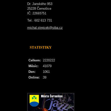
Dr. Janského 953
25228 Černošice
IČ: 22693751
Tel.: 602 613 731
michal.strejcek@siba.cz
STATISTIKY
Celkem:
2220222
Měsíc:
41079
Den:
1061
Online:
39