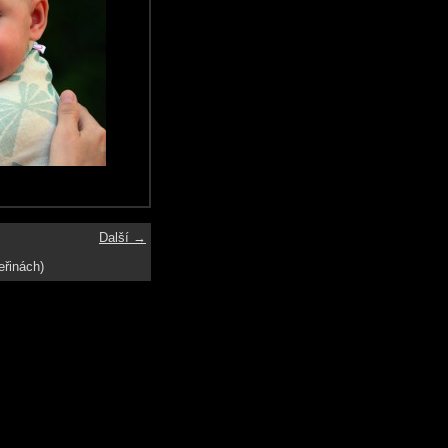
Další →
eřinách)