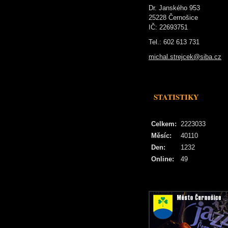
Dr. Janského 953
25228 Černošice
IČ: 22693751
Tel.: 602 613 731
michal.strejcek@siba.cz
STATISTIKY
Celkem:
2223033
Měsíc:
40110
Den:
1232
Online:
49