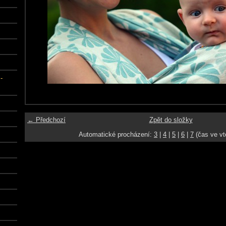
-
← Předchozí
Zpět do složky
Automatické procházení:
3
|
4
|
5
|
6
|
7
(čas ve vt