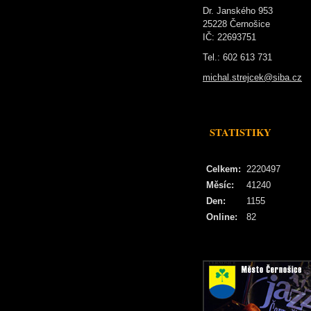
Dr. Janského 953
25228 Černošice
IČ: 22693751
Tel.: 602 613 731
michal.strejcek@siba.cz
STATISTIKY
Celkem:
2220497
Měsíc:
41240
Den:
1155
Online:
82