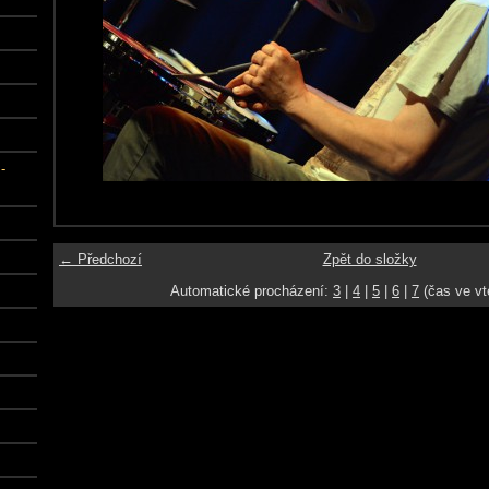
-
← Předchozí
Zpět do složky
Automatické procházení:
3
|
4
|
5
|
6
|
7
(čas ve vt