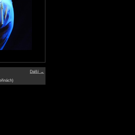
Další →
eřinách)