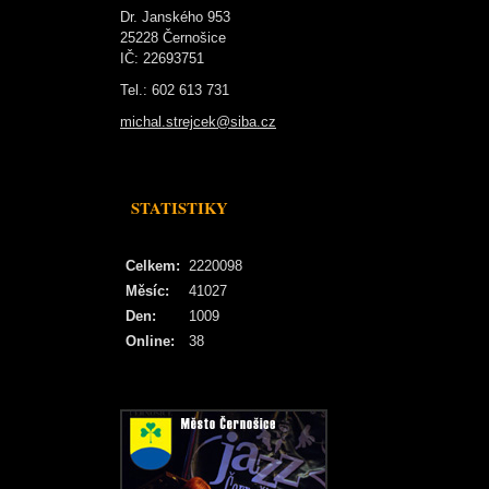
Dr. Janského 953
25228 Černošice
IČ: 22693751
Tel.: 602 613 731
michal.strejcek@siba.cz
STATISTIKY
Celkem:
2220098
Měsíc:
41027
Den:
1009
Online:
38